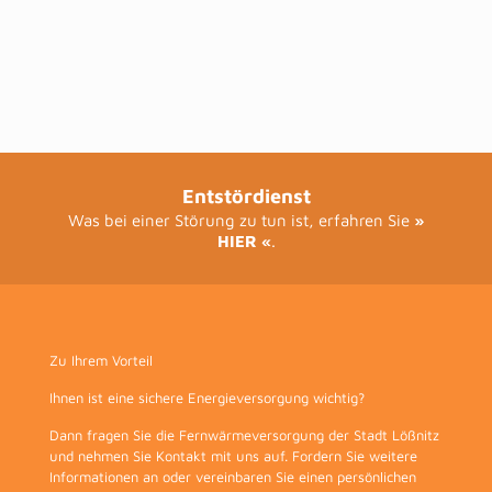
Entstördienst
Was bei einer Störung zu tun ist, erfahren Sie
»
HIER «
.
Zu Ihrem Vorteil
Ihnen ist eine sichere Energieversorgung wichtig?
Dann fragen Sie die Fernwärmeversorgung der Stadt Lößnitz
und nehmen Sie Kontakt mit uns auf. Fordern Sie weitere
Informationen an oder vereinbaren Sie einen persönlichen